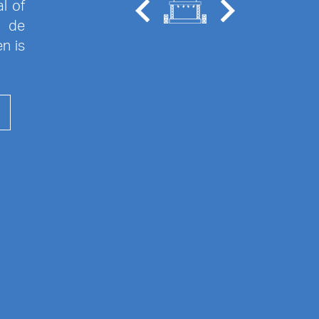
l of
n de
n is