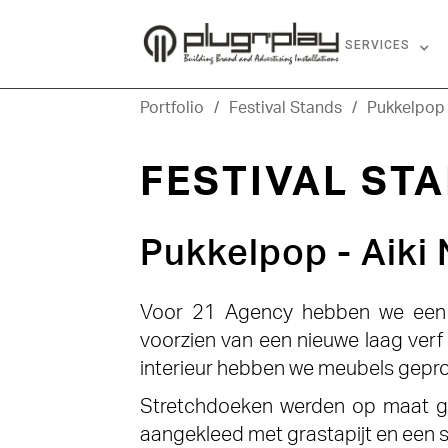
HOME
ABOUT US
SERVICES
Portfolio
/
Festival Stands
/
Pukkelpop 
FESTIVAL ST
Pukkelpop - Aiki
Voor 21 Agency hebben we een c
voorzien van een nieuwe laag verf
interieur hebben we meubels gepr
Stretchdoeken werden op maat gem
aangekleed met grastapijt en een s